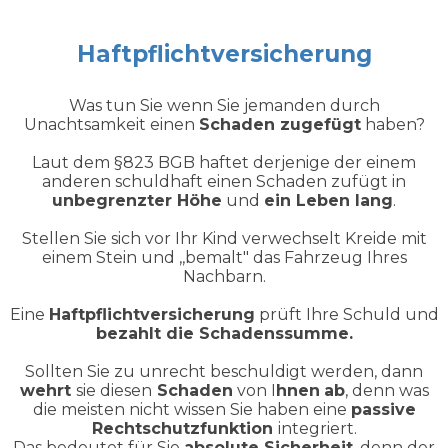
Haftpflichtversicherung
Was tun Sie wenn Sie jemanden durch
Unachtsamkeit einen
Schaden zugefügt
haben?
Laut dem §823 BGB haftet derjenige der einem
anderen schuldhaft einen Schaden zufügt in
unbegrenzter Höhe
und
ein Leben lang
.
Stellen Sie sich vor Ihr Kind verwechselt Kreide mit
einem Stein und ,,bemalt" das Fahrzeug Ihres
Nachbarn.
Eine
Haftpflichtversicherung
prüft Ihre Schuld und
bezahlt die Schadenssumme.
Sollten Sie zu unrecht beschuldigt werden, dann
wehrt
sie diesen
Schaden
von I
hnen
ab
, denn was
die meisten nicht wissen Sie haben eine
passive
Rechtschutzfunktion
integriert.
Das bedeutet für Sie
absolute Sicherheit
, denn der