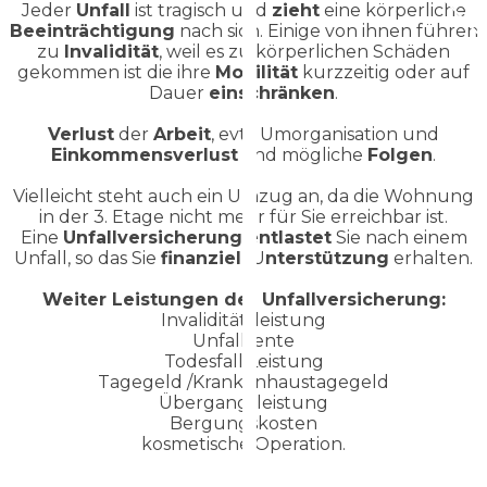
Jeder
Unfall
ist tragisch und
zieht
eine körperliche
Beeinträchtigung
nach sich. Einige von ihnen führen
zu
Invalidität
, weil es zu körperlichen Schäden
gekommen ist die ihre
Mobilität
kurzzeitig oder auf
Dauer
einschränken
.
Verlust
der
Arbeit
, evtl. Umorganisation und
Einkommensverlust
sind mögliche
Folgen
.
Vielleicht steht auch ein Umzug an, da die Wohnung
in der 3. Etage nicht mehr für Sie erreichbar ist.
Eine
Unfallversicherung
entlastet
Sie nach einem
Unfall, so das Sie
finanziell
U
nterstützung
erhalten.
Weiter Leistungen der Unfallversicherung:
Invaliditätsleistung
Unfallrente
Todesfall Leistung
Tagegeld /Krankenhaustagegeld
Übergangsleistung
Bergungskosten
kosmetische Operation.