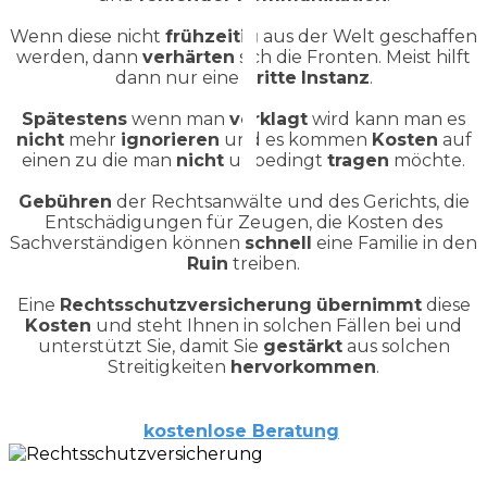
Wenn diese nicht
frühzeitig
aus der Welt geschaffen
werden, dann
verhärten
sich die Fronten. Meist hilft
dann nur eine
dritte
Instanz
.
Spätestens
wenn man
verklagt
wird kann man es
nicht
mehr
ignorieren
und es kommen
Kosten
auf
einen zu die man
nicht
unbedingt
tragen
möchte.
Gebühren
der Rechtsanwälte und des Gerichts, die
Entschädigungen für Zeugen, die Kosten des
Sachverständigen können
schnell
eine Familie in den
Ruin
treiben.
Eine
Rechtsschutzversicherung
übernimmt
diese
Kosten
und steht Ihnen in solchen Fällen bei und
unterstützt Sie, damit Sie
gestärkt
aus solchen
Streitigkeiten
hervorkommen
.
kostenlose
Beratung