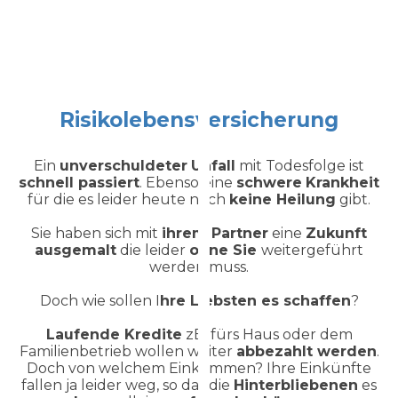
Risikolebensversicherung
Ein
unverschuldeter
Unfall
mit Todesfolge ist
schnell passiert
. Ebenso eine
schwere
Krankheit
für die es leider heute noch
keine Heilung
gibt.
Sie haben sich mit
ihrem Partner
eine
Zukunft
ausgemalt
die leider
ohne Sie
weitergeführt
werden muss.
Doch wie sollen I
hre Liebsten es schaffen
?
Laufende Kredite
zB. fürs Haus oder dem
Familienbetrieb wollen weiter
abbezahlt werden
.
Doch von welchem Einkommen? Ihre Einkünfte
fallen ja leider weg, so das die
Hinterbliebenen
es