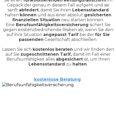
Sie einen
funktionierenden
Rettungsfallschirm
im
Gepäck der genau in diesem Fall aufgeht und sie
sanft
abfedert
, damit Sie ihren
Lebensstandard
halten
können
und aus einer absolut
gesicherten
finanziellen Situation
neu starten können.
Eine
Berufsunfähigkeitsversicherung
sichert Sie
gegen existenzbedrohende Risiken ab, wenn Sie den
auf ihre Situation
angepasst Tarif
bei der
für Sie
passenden
Gesellschaft abschließen.
Lassen Sie sich
kostenlos
beraten
und wir finden den
auf Sie
zugeschnittenen Tarif,
damit im Fall einer
Berufsunfähigkeit alles
abgesichert
ist, um Ihren
Lebensstandard
zu
halten
.
kostenlose
Beratung