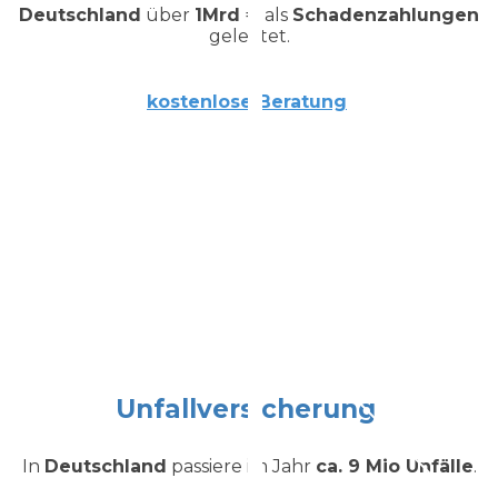
Deutschland
über
1Mrd €
als
Schadenzahlungen
geleistet.
kostenlose
Beratung
Unfallversicherung
In
Deutschland
passiere im Jahr
ca. 9 Mio Unfälle
.