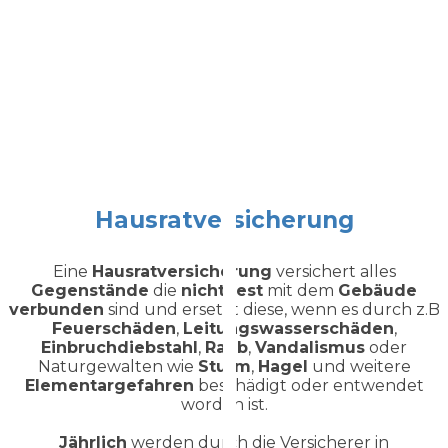
Hausratversicherung
Eine
Hausratversicherung
versichert alles
Gegenstände
die
nicht
fest
mit dem
Gebäude
verbunden
sind und ersetzt diese, wenn es durch z.B
Feuerschäden
,
Leitungswasserschäden
,
Einbruchdiebstahl
,
Raub
,
Vandalismus
oder
Naturgewalten wie
Sturm
,
Hagel
und weitere
Elementargefahren
beschädigt oder entwendet
worden ist.
Jährlich
werden durch die Versicherer in