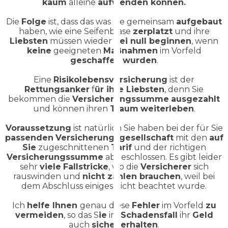
kaum
alleine
aufwenden können.
Die
Folge
ist, dass das was Sie gemeinsam
aufgebaut
haben, wie eine Seifenblase
zerplatzt
und ihre
Liebsten
müssen wieder
bei null beginnen
, wenn
keine
geeigneten
Maßnahmen
im Vorfeld
geschaffen
wurden
.
Eine
Risikolebensversicherung
ist der
Rettungsanker
f
ür ihre Liebsten
, denn Sie
bekommen die
Versicherungssumme
ausgezahlt
und können ihren
Traum
weiterleben
.
Voraussetzung
ist natürlich Sie haben bei der für Sie
passenden
Versicherungsgesellschaft
mit den
auf
Sie
zugeschnittenen
Tarif
und der richtigen
Versicherungssumme
abgeschlossen. Es gibt leider
sehr
viele
Fallstricke
, wo die
Versicherer
sich
rauswinden und
nicht zahlen brauchen
, weil bei
dem Abschluss einiges nicht beachtet wurde.
Ich
helfe Ihnen
genau diese
Fehler
im Vorfeld
zu
vermeiden
, so das S
ie
im
Schadensfall
ihr
Geld
auch
sicher
erhalten
.