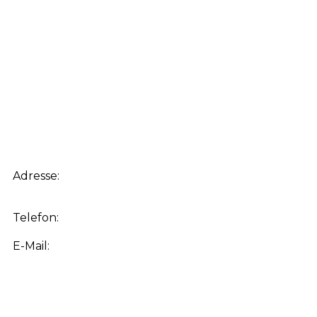
Adresse:
15890 Eisenhüttenstadt, Glashüttenstraße
44
Telefon:
+49 (0) 3364 415666
E-Mail:
info@bas-makler.de