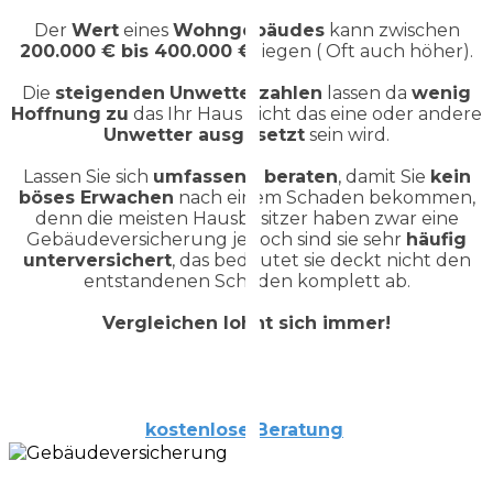
Der
Wert
eines
Wohngebäudes
kann zwischen
200.000 € bis 400.000 €
liegen ( Oft auch höher).
Die
steigenden
Unwetterzahlen
lassen da
wenig
Hoffnung
zu
das Ihr Haus nicht das eine oder andere
Unwetter ausgesetzt
sein wird.
Lassen Sie sich
umfassend
beraten
, damit Sie
kein
böses Erwachen
nach einem Schaden bekommen,
denn die meisten Hausbesitzer haben zwar eine
Gebäudeversicherung jedoch sind sie sehr
häufig
unterversichert
, das bedeutet sie deckt nicht den
entstandenen Schaden komplett ab.
Vergleichen lohnt sich immer!
kostenlose
Beratung